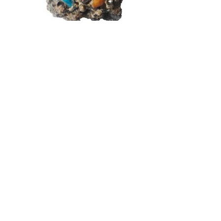
TRABALHOS
/ JOINHA
Somos um conglomerado humano-animal-vegetal-
industrial = Antropoceno