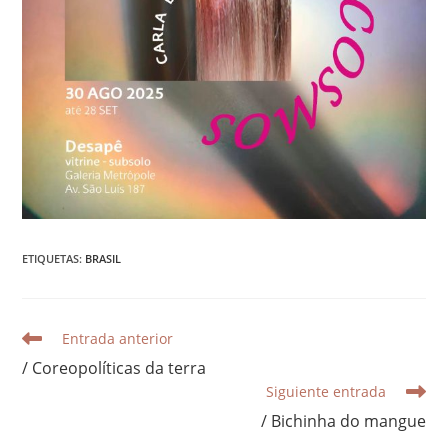
ETIQUETAS
:
BRASIL
LEER
Entrada anterior
MÁS
/ Coreopolíticas da terra
ARTÍCULOS
Siguiente entrada
/ Bichinha do mangue