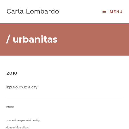
Ir
Carla Lombardo
al
MENÚ
contenido
/ urbanitas
2010
input-output: a city
ENG//
space-time geometric entity
do-re-mi-fa-sol-la-si