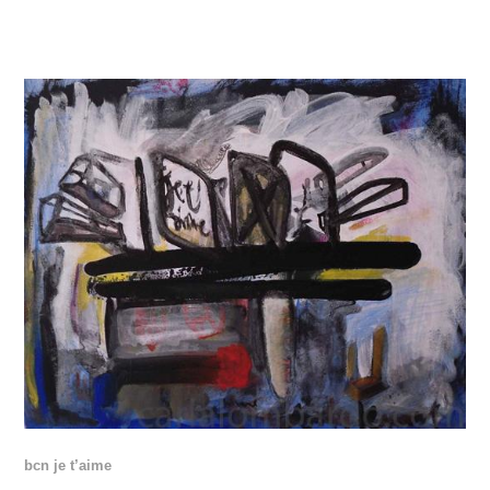
bcn je t’aime