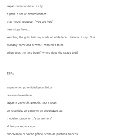
impact-vibration-tune: a city,
a path, a set of circumstances:
that model, propose…”you are here”
time stops here…
watching the gotic balcony made of white lace, I believe, I say: “it is
probably barcelona or what I wanted it to be”
when does the time begin? where does the space end?
ESP//
espacio-tiempo entidad geométrica
do-re-mi-fa-sol-la-si
impacto-vibración-sintonía: una ciudad,
un recorrido, un conjunto de circunstancias:
modelan, proponen…”you are here”
el tiempo se para aquí…
observando el balcón gótico hecho de puntillas blancas