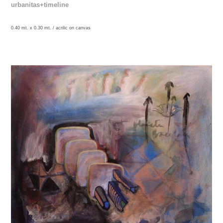
urbanitas+timeline
0.40 mt. x 0.30 mt. /
acrilic on canvas