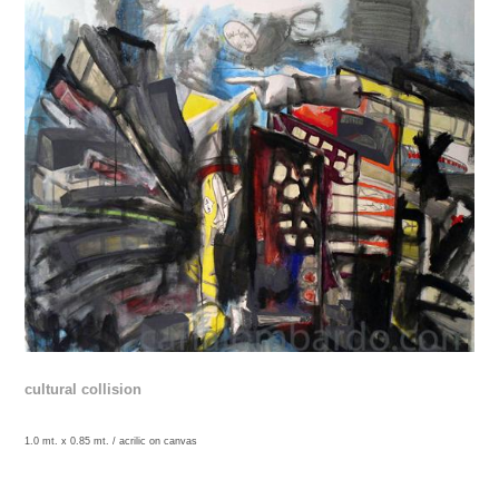
cultural collision
1.0 mt. x 0.85 mt. /
acrilic on canvas