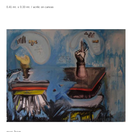
0.41 mt. x 0.33 mt. /
acrilic on canvas
nyc-bcn