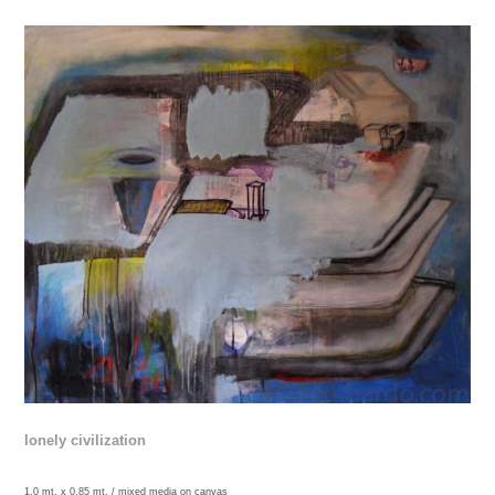
lonely civilization
1.0 mt. x 0.85 mt. /
mixed media on canvas