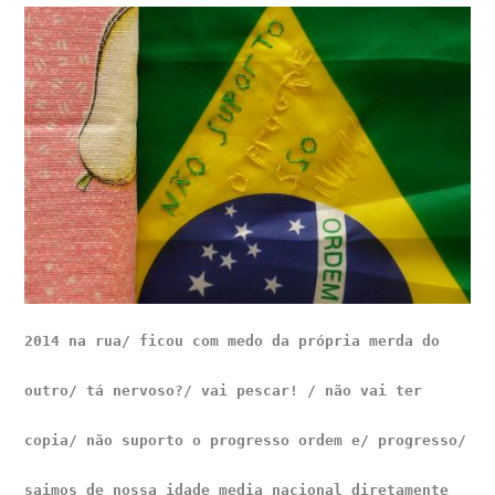
2014 na rua/ ficou com medo da própria merda do
outro/ tá nervoso?/
vai pescar! / não vai ter
copia/ não suporto o
progresso ordem e/
progresso/
saimos de nossa idade media nacional diretamente