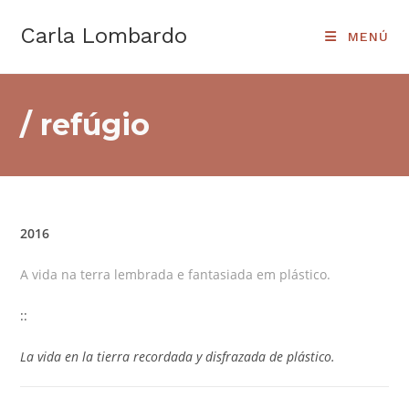
Ir
Carla Lombardo
al
MENÚ
contenido
/ refúgio
2016
A vida na terra lembrada e fantasiada em plástico.
::
La vida en la tierra recordada y disfrazada de plástico.